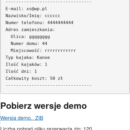
---------------------------------

E-mail: xs@wp.pl

Nazwisko/Imię: cccccc

Numer telefonu: 4444444444

Adres zamieszkania:

  Ulica: gggggggg

  Numer domu: 44

  Miejscowość: rrrrrrrrrrrr

Typ kajaka: Kanoe

Ilość kajaków: 1

Ilość dni: 1

Całkowity koszt: 50 zł

Pobierz wersje demo
Wersja demo.. ZIB
Liczba pobrań pliku rezerwacja.zip: 120